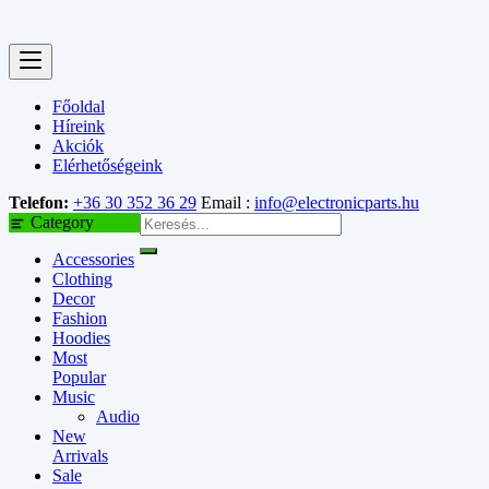
Főoldal
Híreink
Akciók
Elérhetőségeink
Telefon:
+36 30 352 36 29
Email :
info@electronicparts.hu
Category
Accessories
Clothing
Decor
Fashion
Hoodies
Most
Popular
Music
Audio
New
Arrivals
Sale