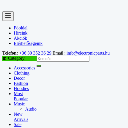
Főoldal
Híreink
Akciók
Elérhetőségeink
Telefon:
+36 30 352 36 29
Email :
info@electronicparts.hu
Category
Accessories
Clothing
Decor
Fashion
Hoodies
Most
Popular
Music
Audio
New
Arrivals
Sale